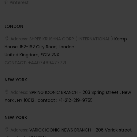
Pinterest
LONDON
Address: SHREE KRUSHNA CORP ( INTERNATIONAL )
Kemp
House, 152-162 City Road, London
United Kingdom, EC1V 2NX
CONTACT: +4407469477721
NEW YORK
Address:
SPRING ICONIC BRANCH - 203 Spring street , New
York , NY 10012 . contact : +1-212-219-9755
NEW YORK
Address:
VARICK ICONIC NEWS BRANCH - 206 Varick street