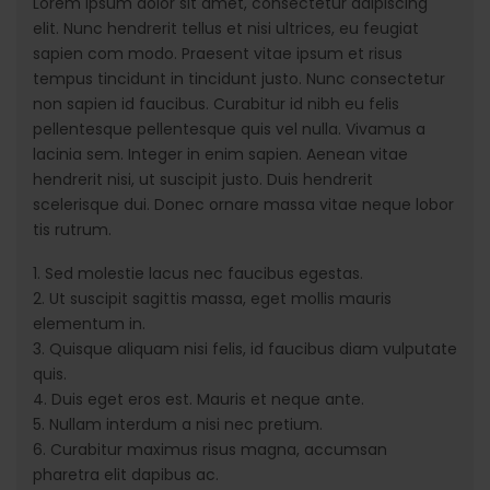
Lorem ipsum dolor sit amet, consectetur adipiscing
elit. Nunc hendrerit tellus et nisi ultrices, eu feugiat
sapien com modo. Praesent vitae ipsum et risus
tempus tincidunt in tincidunt justo. Nunc consectetur
non sapien id faucibus. Curabitur id nibh eu felis
pellentesque pellentesque quis vel nulla. Vivamus a
lacinia sem. Integer in enim sapien. Aenean vitae
hendrerit nisi, ut suscipit justo. Duis hendrerit
scelerisque dui. Donec ornare massa vitae neque lobor
tis rutrum.
1. Sed molestie lacus nec faucibus egestas.
2. Ut suscipit sagittis massa, eget mollis mauris
elementum in.
3. Quisque aliquam nisi felis, id faucibus diam vulputate
quis.
4. Duis eget eros est. Mauris et neque ante.
5. Nullam interdum a nisi nec pretium.
6. Curabitur maximus risus magna, accumsan
pharetra elit dapibus ac.