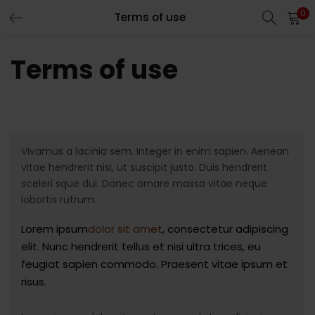
0
Terms of use
LOGIN
REGISTER
Terms of use
Enter your username and password to login.
Vivamus a lacinia sem. Integer in enim sapien. Aenean
vitae hendrerit nisi, ut suscipit justo. Duis hendrerit
Remember me
sceleri sque dui. Donec ornare massa vitae neque
lobortis rutrum.
Lorem ipsum
dolor sit amet
, consectetur adipiscing
Lost password?
elit. Nunc hendrerit tellus et nisi ultra trices, eu
feugiat sapien commodo. Praesent vitae ipsum et
risus.