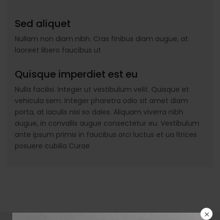
Sed aliquet
Nullam non diam nibh. Cras finibus diam augue, at
laoreet libero faucibus ut
Quisque imperdiet est eu
Nulla facilisi. Integer ut vestibulum velit. Quisque et
vehicula sem. Integer pharetra odio sit amet diam
porta, at iaculis nisi so dales. Aliquam viverra nibh
augue, in convallis augue consectetur eu. Vestibulum
ante ipsum primis in faucibus orci luctus et ua ltrices
posuere cubilia Curae